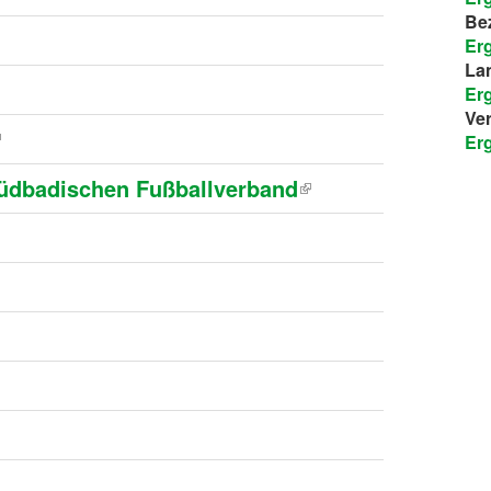
Bez
Er
La
Er
Ve
Er
Südbadischen Fußballverband