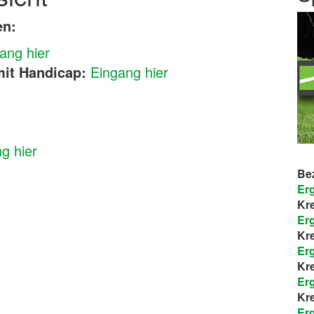
en:
ang hier
mit Handicap:
Eingang hier
g hier
Be
Er
Kre
Er
Kre
Er
Kre
Er
Kre
Er